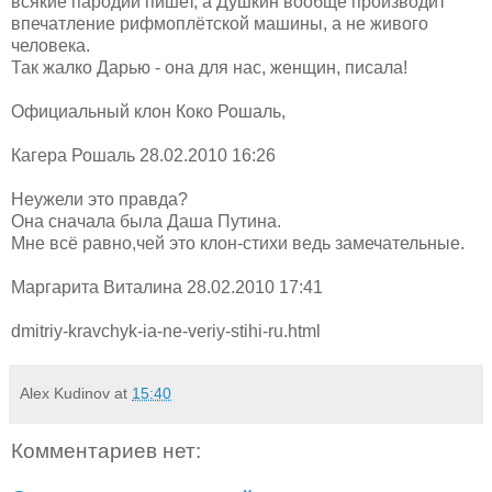
всякие пародии пишет, а Душкин вообще производит
впечатление рифмоплётской машины, а не живого
человека.
Так жалко Дарью - она для нас, женщин, писала!
Официальный клон Коко Рошаль,
Кагера Рошаль 28.02.2010 16:26
Неужели это правда?
Она сначала была Даша Путина.
Мне всё равно,чей это клон-стихи ведь замечательные.
Маргарита Виталина 28.02.2010 17:41
dmitriy-kravchyk-ia-ne-veriy-stihi-ru.html
Alex Kudinov
at
15:40
Комментариев нет: