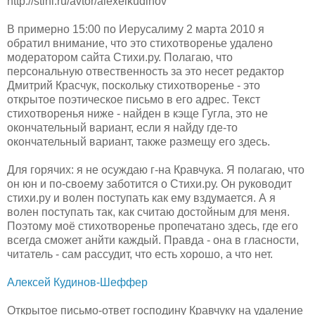
http://stihi.ru/avtor/alexeikudinov
В примерно 15:00 по Иерусалиму 2 марта 2010 я
обратил внимание, что это стихотворенье удалено
модератором сайта Стихи.ру. Полагаю, что
персональную отвественность за это несет редактор
Дмитрий Красчук, поскольку стихотворенье - это
открытое поэтическое письмо в его адрес. Текст
стихотворенья ниже - найден в кэще Гугла, это не
окончательный вариант, если я найду где-то
окончательный вариант, также размещу его здесь.
Для горячих: я не осуждаю г-на Кравчука. Я полагаю, что
он юн и по-своему заботится о Стихи.ру. Он руководит
стихи.ру и волен поступать как ему вздумается. А я
волен поступать так, как считаю достойным для меня.
Поэтому моё стихотворенье пропечатано здесь, где его
всегда сможет анйти каждый. Правда - она в гласности,
читатель - сам рассудит, что есть хорошо, а что нет.
Алексей Кудинов-Шеффер
Открытое письмо-ответ господину Кравчуку на удаление